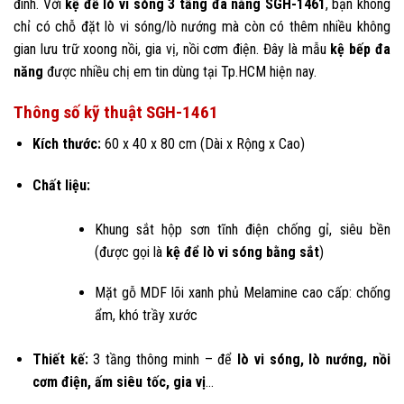
đình. Với
kệ để lò vi sóng 3 tầng đa năng SGH-1461
, bạn không
chỉ có chỗ đặt lò vi sóng/lò nướng mà còn có thêm nhiều không
gian lưu trữ xoong nồi, gia vị, nồi cơm điện. Đây là mẫu
kệ bếp đa
năng
được nhiều chị em tin dùng tại Tp.HCM hiện nay.
Thông số kỹ thuật SGH-1461
Kích thước:
60 x 40 x 80 cm (Dài x Rộng x Cao)
Chất liệu:
Khung sắt hộp sơn tĩnh điện chống gỉ, siêu bền
(được gọi là
kệ để lò vi sóng bằng sắt
)
Mặt gỗ MDF lõi xanh phủ Melamine cao cấp: chống
ẩm, khó trầy xước
Thiết kế:
3 tầng thông minh – để
lò vi sóng, lò nướng, nồi
cơm điện, ấm siêu tốc, gia vị
…