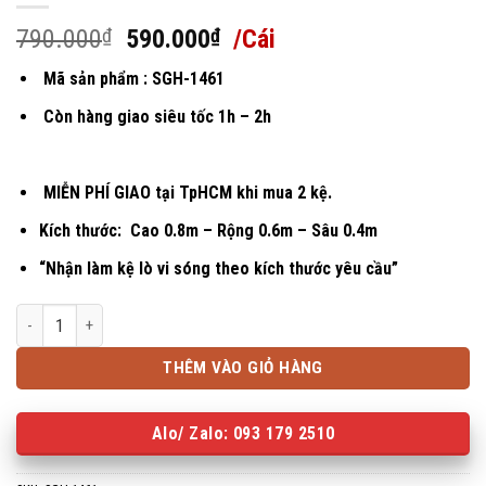
Giá
Giá
790.000
₫
590.000
₫
/Cái
gốc
hiện
Mã sản phẩm : SGH-1461
là:
tại
790.000₫.
là:
Còn hàng giao siêu tốc 1h – 2h
590.000₫.
MIỄN PHÍ GIAO tại TpHCM khi mua 2 kệ.
Kích thước: Cao 0.8m – Rộng 0.6m – Sâu 0.4m
“Nhận làm kệ lò vi sóng theo kích thước yêu cầu”
Kệ để lò vi sóng 3 tầng đa năng SGH-1461 số lượng
THÊM VÀO GIỎ HÀNG
Alo/ Zalo: 093 179 2510