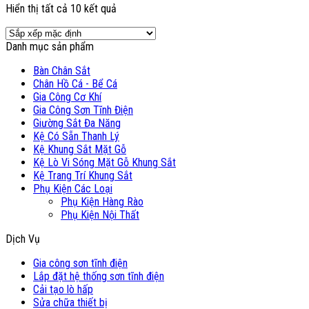
Hiển thị tất cả 10 kết quả
Danh mục sản phẩm
Bàn Chân Sắt
Chân Hồ Cá - Bể Cá
Gia Công Cơ Khí
Gia Công Sơn Tĩnh Điện
Giường Sắt Đa Năng
Kệ Có Sẵn Thanh Lý
Kệ Khung Sắt Mặt Gỗ
Kệ Lò Vi Sóng Mặt Gỗ Khung Sắt
Kệ Trang Trí Khung Sắt
Phụ Kiện Các Loại
Phụ Kiện Hàng Rào
Phụ Kiện Nội Thất
Dịch Vụ
Gia công sơn tĩnh điện
Lắp đặt hệ thống sơn tĩnh điện
Cải tạo lò hấp
Sửa chữa thiết bị