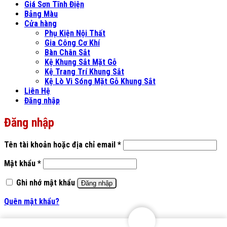
Giá Sơn Tĩnh Điện
Bảng Màu
Cửa hàng
Phụ Kiện Nội Thất
Gia Công Cơ Khí
Bàn Chân Sắt
Kệ Khung Sắt Mặt Gỗ
Kệ Trang Trí Khung Sắt
Kệ Lò Vi Sóng Mặt Gỗ Khung Sắt
Liên Hệ
Đăng nhập
Đăng nhập
Bắt
Tên tài khoản hoặc địa chỉ email
*
buộc
Bắt
Mật khẩu
*
buộc
Ghi nhớ mật khẩu
Đăng nhập
Quên mật khẩu?