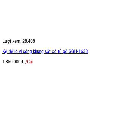
Lượt xem: 28.408
Kệ để lò vi sóng khung sắt có tủ gỗ SGH-1633
1.850.000
₫
/Cái