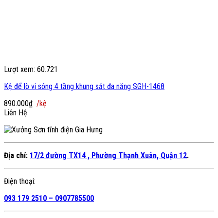
Lượt xem: 60.721
Kệ để lò vi sóng 4 tầng khung sắt đa năng SGH-1468
890.000
₫
/kệ
Liên Hệ
Địa chỉ:
17/2 đường TX14 , Phường Thạnh Xuân, Quận 12
.
Điện thoại:
093 179 2510 – 0907785500