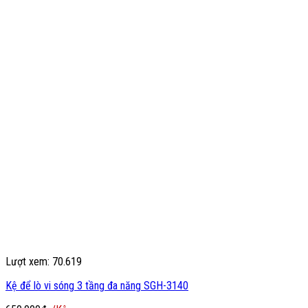
Lượt xem: 70.619
Kệ để lò vi sóng 3 tầng đa năng SGH-3140