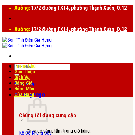
Bỏ
Xưởng:
17/2 đường TX14, phường Thạnh Xuân, Q.12
qua
nội
dung
Xưởng:
17/2 đường TX14, phường Thạnh Xuân, Q.12
Trang Chủ
Tìm
Giới Thiệu
kiếm:
Dịch Vụ
Bảng Giá
Đăng nhập
Bảng Màu
Cửa Hàng
Giỏ hàng /
0
₫
0
Chúng tôi đang cung cấp
Chưa có sản phẩm trong giỏ hàng.
Kệ Gỗ Khung Sắt