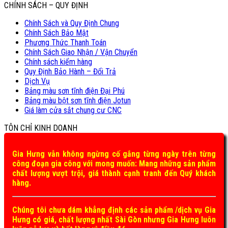
CHÍNH SÁCH – QUY ĐỊNH
Chính Sách và Quy Định Chung
Chính Sách Bảo Mật
Phương Thức Thanh Toán
Chính Sách Giao Nhận / Vận Chuyển
Chính sách kiểm hàng
Quy Định Bảo Hành – Đổi Trả
Dịch Vụ
Bảng màu sơn tĩnh điện Đại Phú
Bảng màu bột sơn tĩnh điện Jotun
Giá làm cửa sắt chung cư CNC
TÔN CHỈ KINH DOANH
Gia Hưng vẫn không ngừng cố gắng từng ngày trên từng
công đoạn gia công với mong muốn: Mang những sản phẩm
chất lượng vượt trội, giá thành cạnh tranh đến Quý khách
hàng.
Chúng tôi chưa dám khẳng định các sản phẩm /dịch vụ Gia
Hưng có giá, chất lượng nhất Sài Gòn nhưng Gia Hưng luôn