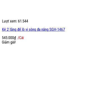
Lượt xem: 61.544
Kệ 2 tầng để lò vi sóng đa năng SGH-1467
545.000
₫
/Cái
Giảm giá!