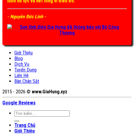
luôn nỗ lực và hết lòng vì điều đó.
- Nguyễn Đức Linh -
Giới Thiệu
Blog
Dịch Vụ
Tuyển Dụng
Liên Hệ
Bàn Chân Sắt
2015 - 2026 ©
www.GiaHung.xyz
Google Reviews
Tìm
kiếm:
Trang Chủ
Giới Thiệu