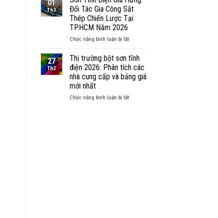
01
&
Điện
Sơn
Đối Tác Gia Công Sắt
Th3
Khu
Inox
Tĩnh
Thép Chiến Lược Tại
Vực
Được
Điện
TP.HCM Năm 2026
Lân
Không?
TP.
Cận
Ưu
Hồ
ở
Chức năng bình luận bị tắt
Nhược
Chí
Sơn
Điểm
Minh
Tĩnh
Thị trường bột sơn tĩnh
27
&
và
Điện
điện 2026: Phân tích các
Th2
Báo
Cả
Gia
nhà cung cấp và bảng giá
Giá
Nước
Hưng:
mới nhất
Mới
Ứng
Đối
Nhất
Phó
Tác
ở
Chức năng bình luận bị tắt
2026
Thế
Gia
Thị
Nào
Công
trường
Với
Sắt
bột
Bình
Thép
sơn
Gas
Chiến
tĩnh
45kg?
Lược
điện
Tại
2026:
TP.HCM
Phân
Năm
tích
2026
các
nhà
cung
cấp
và