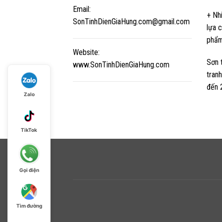
Email:
+ Nh
SonTinhDienGiaHung.com@gmail.com
lựa c
phẩm
Website:
Sơn 
www.SonTinhDienGiaHung.com
tran
đến 
Zalo
TikTok
Gọi điện
Tìm đường