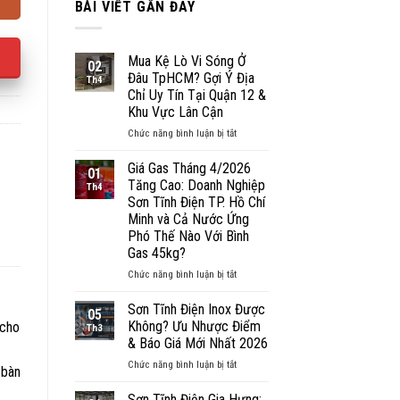
BÀI VIẾT GẦN ĐÂY
Mua Kệ Lò Vi Sóng Ở
02
Đâu TpHCM? Gợi Ý Địa
Th4
Chỉ Uy Tín Tại Quận 12 &
Khu Vực Lân Cận
ở
Chức năng bình luận bị tắt
Mua
Kệ
Giá Gas Tháng 4/2026
01
Lò
Tăng Cao: Doanh Nghiệp
Th4
Vi
Sơn Tĩnh Điện TP. Hồ Chí
Sóng
Minh và Cả Nước Ứng
Ở
Phó Thế Nào Với Bình
Đâu
Gas 45kg?
TpHCM?
Gợi
ở
Chức năng bình luận bị tắt
Ý
Giá
Địa
Gas
Sơn Tĩnh Điện Inox Được
05
Chỉ
Tháng
Không? Ưu Nhược Điểm
 cho
Th3
Uy
4/2026
& Báo Giá Mới Nhất 2026
Tín
Tăng
Tại
ở
Chức năng bình luận bị tắt
Cao:
 bàn
Quận
Sơn
Doanh
12
Tĩnh
Nghiệp
Sơn Tĩnh Điện Gia Hưng: