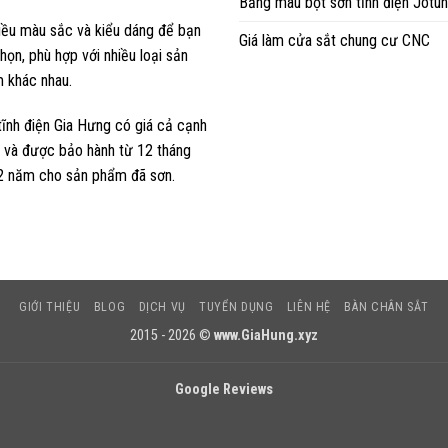
Bảng màu bột sơn tĩnh điện Jotun
iều màu sắc và kiểu dáng để bạn
Giá làm cửa sắt chung cư CNC
họn, phù hợp với nhiều loại sản
 khác nhau.
tĩnh điện Gia Hưng có giá cả cạnh
h và được bảo hành từ 12 tháng
2 năm cho sản phẩm đã sơn.
GIỚI THIỆU
BLOG
DỊCH VỤ
TUYỂN DỤNG
LIÊN HỆ
BÀN CHÂN SẮT
2015 - 2026 ©
www.GiaHung.xyz
Google Reviews