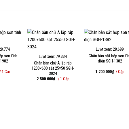
28.774
Lượt xem: 28.689
ộp sơn tĩnh
Chân bàn sắt hộp sơn tĩ
Lượt xem: 79.334
-1982
điện SGH-1382
Chân bàn chữ A lắp ráp
1200×600 sắt 25×50 SGH-
/ 1 Cái
1.200.000
₫
/ Cặp
3024
2.500.000
₫
/ 1 Cặp