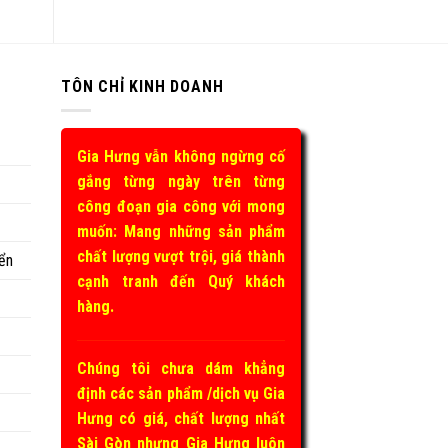
TÔN CHỈ KINH DOANH
Gia Hưng vẫn không ngừng cố
gắng từng ngày trên từng
công đoạn gia công với mong
muốn: Mang những sản phẩm
chất lượng vượt trội, giá thành
ển
cạnh tranh đến Quý khách
hàng.
Chúng tôi chưa dám khẳng
định các sản phẩm /dịch vụ Gia
Hưng có giá, chất lượng nhất
Sài Gòn nhưng Gia Hưng luôn