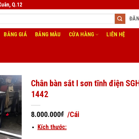
Xuân, Q.12
ĐĂN
BẢNG GIÁ
BẢNG MÀU
CỬA HÀNG
LIÊN HỆ
Chân bàn sắt I sơn tĩnh điện SG
1442
8.000.000
₫
/Cái
Kích thước: