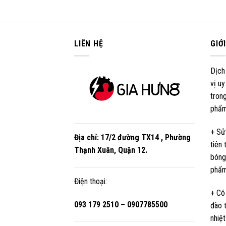
LIÊN HỆ
GIỚ
Dịch
vị uy
trong
phẩm
+ Sử
Địa chỉ:
17/2 đường TX14 , Phường
tiên
Thạnh Xuân, Quận 12
.
bóng
phẩm
Điện thoại:
+ Có
093 179 2510 – 0907785500
đào 
nhiệt