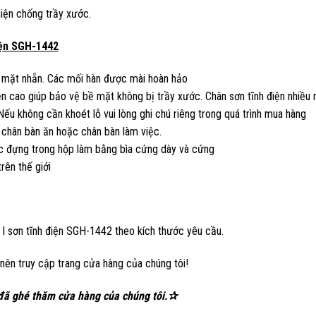
hiện chống trầy xước.
điện SGH-1442
ề mặt nhẵn. Các mối hàn được mài hoàn hảo
n cao giúp bảo vệ bề mặt không bị trầy xước. Chân sơn tĩnh điện nhiều
u không cần khoét lỗ vui lòng ghi chú riêng trong quá trình mua hàng
chân bàn ăn hoặc chân bàn làm việc.
 đựng trong hộp làm bằng bìa cứng dày và cứng
rên thế giới
 I sơn tĩnh điện SGH-1442 theo kích thước yêu cầu.
 nên truy cập trang
cửa hàng
của chúng tôi!
đã ghé thăm cửa hàng của chúng tôi.✰