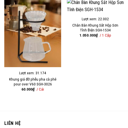
Lượt xem: 22.002
Chân Bàn Khung Sắt Hộp Sơn
Tĩnh Điện SGH-1534
1.050.000
₫
/ 1 Cặp
Lượt xem: 31.174
Khung giá đỡ phễu pha cà phê
pour over V60 SGH-3026
60.000
₫
/ Cái
LIÊN HỆ