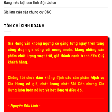
Bảng màu bột sơn tĩnh điện Jotun
Giá làm cửa sắt chung cư CNC
TÔN CHỈ KINH DOANH
Gia Hưng vẫn không ngừng cố gắng từng ngày trên từng
công đoạn gia công với mong muốn: Mang những sản
phẩm chất lượng vượt trội, giá thành cạnh tranh đến Quý
khách hàng.
Chúng tôi chưa dám khẳng định các sản phẩm /dịch vụ
Gia Hưng có giá, chất lượng nhất Sài Gòn nhưng Gia
Hưng luôn luôn nỗ lực và hết lòng vì điều đó.
- Nguyễn Đức Linh -