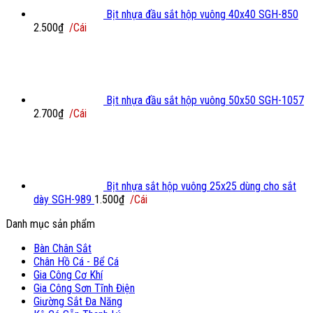
Bịt nhựa đầu sắt hộp vuông 40x40 SGH-850
2.500
₫
/Cái
Bịt nhựa đầu sắt hộp vuông 50x50 SGH-1057
2.700
₫
/Cái
Bịt nhựa sắt hộp vuông 25x25 dùng cho sắt
dày SGH-989
1.500
₫
/Cái
Danh mục sản phẩm
Bàn Chân Sắt
Chân Hồ Cá - Bể Cá
Gia Công Cơ Khí
Gia Công Sơn Tĩnh Điện
Giường Sắt Đa Năng