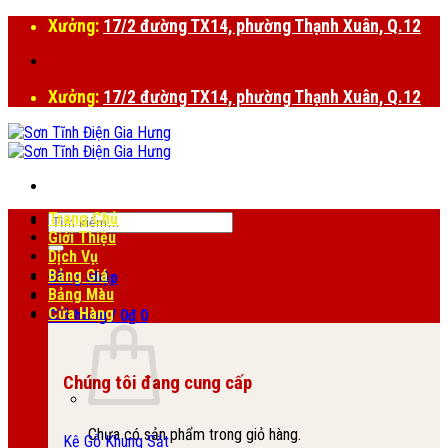
Bỏ
Xưởng:
17/2 đường TX14, phường Thạnh Xuân, Q.12
qua
nội
dung
Xưởng:
17/2 đường TX14, phường Thạnh Xuân, Q.12
Trang Chủ
Tìm
Giới Thiệu
kiếm:
Dịch Vụ
Bảng Giá
Đăng nhập
Bảng Màu
Cửa Hàng
Giỏ hàng /
0
₫
0
Chúng tôi đang cung cấp
Chưa có sản phẩm trong giỏ hàng.
Kệ Gỗ Khung Sắt