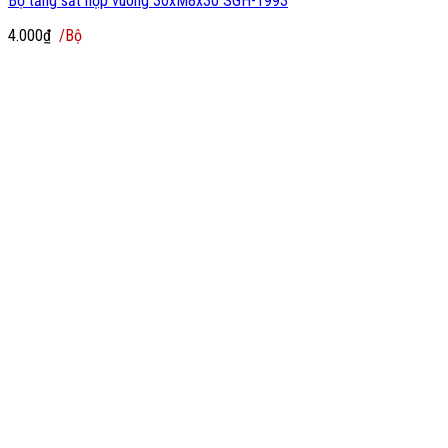
Bộ tăng sắt hộp vuông 30xM8x30 SGH-1993
4.000
₫
/Bộ