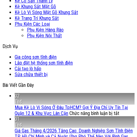
Kệ Có Sẵn Thanh Lý
Kệ Khung Sắt Mặt Gỗ
Kệ Lò Vi Sóng Mặt Gỗ Khung Sắt
Kệ Trang Trí Khung Sắt
Phụ Kiện Các Loại
Phụ Kiện Hàng Rào
Phụ Kiện Nội Thất
Dịch Vụ
Gia công sơn tĩnh điện
Lắp đặt hệ thống sơn tĩnh điện
Cải tạo lò hấp
Sửa chữa thiết bị
Bài Viết Gần Đây
02
Th4
Mua Kệ Lò Vi Sóng Ở Đâu TpHCM? Gợi Ý Địa Chỉ Uy Tín Tại
ở
Quận 12 & Khu Vực Lân Cận
Chức năng bình luận bị tắt
Mua
01
Kệ
Th4
Lò
Giá Gas Tháng 4/2026 Tăng Cao: Doanh Nghiệp Sơn Tĩnh Điện
Vi
TP. Hồ Chí Minh và Cả Nước Ứng Phó Thế Nào Với Bình Gas