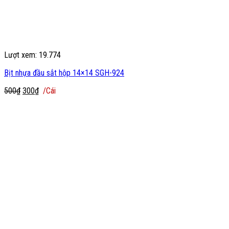
Lượt xem: 19.774
Bịt nhựa đầu sắt hộp 14×14 SGH-924
Giá
Giá
500
₫
300
₫
/Cái
gốc
hiện
là:
tại
500₫.
là:
300₫.