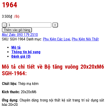
1964
3.500
₫
/Bộ
Bộ
tăng
Thêm vào giỏ hàng
vuông
Alo/ Zalo: 093 179 2510
20x20xM6
SKU:
SGH-1964
Danh mục:
Phụ Kiện Các Loại
,
Phụ Kiện Nội Thất
SGH-
1964
Mô tả
số
Thông tin bổ sung
lượng
Đánh giá (0)
Mô tả chi tiết về Bộ tăng vuông 20x20xM6
SGH-1964:
Chất liệu:
Thép mạ kẽm
Kích thước:
20x20xM6
Ứng dụng:
Chuyên dùng trong nội thất kệ sắt trang trí sử dụng sắt
hộp 20×20