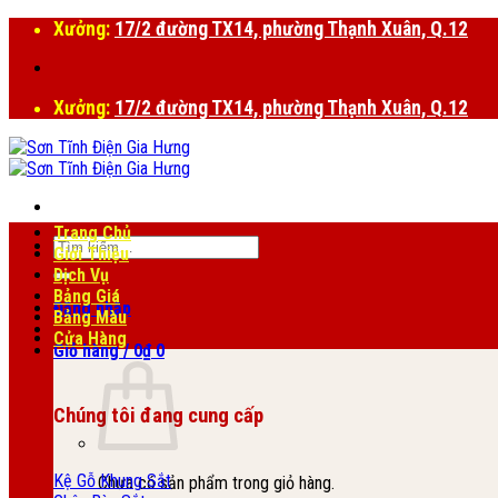
Bỏ
Xưởng:
17/2 đường TX14, phường Thạnh Xuân, Q.12
qua
nội
dung
Xưởng:
17/2 đường TX14, phường Thạnh Xuân, Q.12
Trang Chủ
Tìm
Giới Thiệu
kiếm:
Dịch Vụ
Bảng Giá
Đăng nhập
Bảng Màu
Cửa Hàng
Giỏ hàng /
0
₫
0
Chúng tôi đang cung cấp
Kệ Gỗ Khung Sắt
Chưa có sản phẩm trong giỏ hàng.