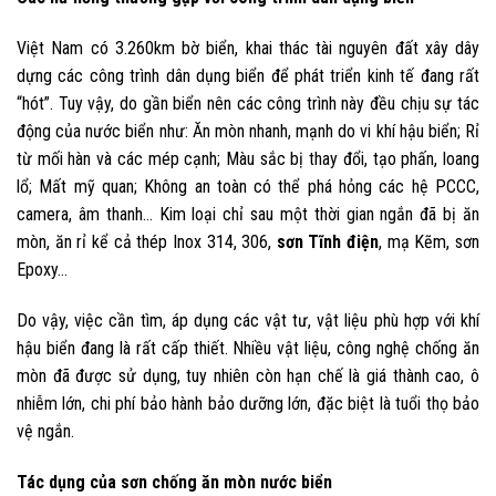
Việt Nam có 3.260km bờ biển, khai thác tài nguyên đất xây dây
dựng các công trình dân dụng biển để phát triển kinh tế đang rất
“hót”. Tuy vậy, do gần biển nên các công trình này đều chịu sự tác
động của nước biển như: Ăn mòn nhanh, mạnh do vi khí hậu biển; Rỉ
từ mối hàn và các mép cạnh; Màu sắc bị thay đổi, tạo phấn, loang
lổ; Mất mỹ quan; Không an toàn có thể phá hỏng các hệ PCCC,
camera, âm thanh… Kim loại chỉ sau một thời gian ngắn đã bị ăn
mòn, ăn rỉ kể cả thép Inox 314, 306,
sơn Tĩnh điện
, mạ Kẽm, sơn
Epoxy…
Do vậy, việc cần tìm, áp dụng các vật tư, vật liệu phù hợp với khí
hậu biển đang là rất cấp thiết. Nhiều vật liệu, công nghệ chống ăn
mòn đã được sử dụng, tuy nhiên còn hạn chế là giá thành cao, ô
nhiễm lớn, chi phí bảo hành bảo dưỡng lớn, đặc biệt là tuổi thọ bảo
vệ ngắn.
Tác dụng của sơn chống ăn mòn nước biển