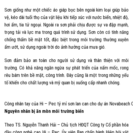
Sơn giống như một chiếc áo giáp bọc bên ngoài kim loại giúp bảo
vệ, kéo dài tuổi thọ của vật liệu khi tiếp xúc với nước biển, nhiệt độ,
hơi ẩm, tia tử ngoại. Ngoài ra sơn phải chịu được sự va đập mạnh,
trọng tải và lực ma trong quá trình sử dụng. Sơn còn có tính năng
chống thấm bề mặt tốt, đặc biệt trong môi trường thường xuyên
ẩm ướt, sử dụng ngoài trời do ảnh hưởng của mưa gió.
Sơn đảm bảo an toàn cho người sử dụng và thân thiện với môi
trường. Có khả năng ngăn ngừa sự phát triển của nấm mốc, rong
rêu bám trên bề mặt, công trình. Đây cũng là một trong những yếu
tố khiến cho chất lượng và mỹ quan bị xuống cấp nhanh chóng.
Công nhân tay của Hi – Pec tỷ mỉ sơn lan can cho dự án Novabeach 
Nguyên nhân bị ăn mòn môi trường biển
Theo TS. Nguyễn Thanh Hải – Chủ tịch HĐQT Công ty Cổ phần hóa
dầu công nghệ cao Hi – Pec, Ủy viên Ban chấp hành Hiệp hội vật