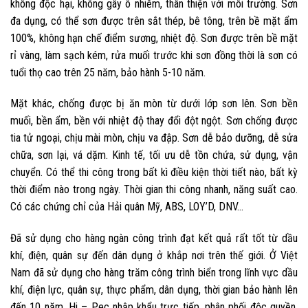
không độc hại, không gây ô nhiễm, thân thiện với môi trường. Sơn
đa dụng, có thể sơn được trên sắt thép, bê tông, trên bề mặt ẩm
100%, không hạn chế điểm sương, nhiệt độ. Sơn được trên bề mặt
rỉ vàng, làm sạch kém, rửa muối trước khi sơn đồng thời là sơn có
tuổi thọ cao trên 25 năm, bảo hành 5-10 năm.
Mặt khác, chống được bị ăn mòn từ dưới lớp sơn lên. Sơn bền
muối, bền ẩm, bền với nhiệt độ thay đổi đột ngột. Sơn chống được
tia tử ngoại, chịu mài mòn, chịu va đập. Sơn dễ bảo dưỡng, dễ sửa
chữa, sơn lại, vá dặm. Kinh tế, tối ưu dễ tồn chứa, sử dụng, vận
chuyển. Có thể thi công trong bất kì điều kiện thời tiết nào, bất kỳ
thời điểm nào trong ngày. Thời gian thi công nhanh, năng suất cao.
Có các chứng chỉ của Hải quân Mỹ, ABS, LOY’D, DNV…
Đã sử dụng cho hàng ngàn công trình đạt kết quả rất tốt từ dầu
khí, điện, quân sự đến dân dụng ở khắp nơi trên thế giới. Ở Việt
Nam đã sử dụng cho hàng trăm công trình biển trong lĩnh vực dầu
khí, điện lực, quân sự, thực phẩm, dân dụng, thời gian bảo hành lên
đến 10 năm. Hi – Pec nhập khẩu trực tiếp, phân phối độc quyền,