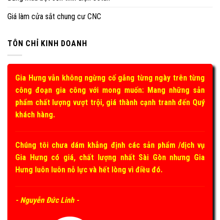
Giá làm cửa sắt chung cư CNC
TÔN CHỈ KINH DOANH
Gia Hưng vẫn không ngừng cố gắng từng ngày trên từng
công đoạn gia công với mong muốn: Mang những sản
phẩm chất lượng vượt trội, giá thành cạnh tranh đến Quý
khách hàng.
Chúng tôi chưa dám khẳng định các sản phẩm /dịch vụ
Gia Hưng có giá, chất lượng nhất Sài Gòn nhưng Gia
Hưng luôn luôn nỗ lực và hết lòng vì điều đó.
- Nguyễn Đức Linh -