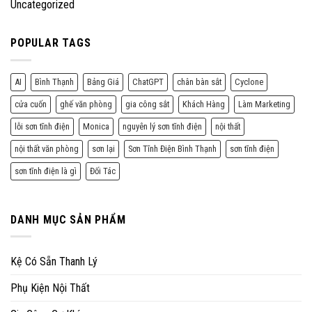
Uncategorized
POPULAR TAGS
AI
Bình Thạnh
Bảng Giá
ChatGPT
chân bàn sắt
Cyclone
cửa cuốn
ghế văn phòng
gia công sắt
Khách Hàng
Làm Marketing
lỗi sơn tĩnh điện
Monica
nguyên lý sơn tĩnh điện
nội thất
nội thất văn phòng
sơn lại
Sơn Tĩnh Điện Bình Thạnh
sơn tĩnh điện
sơn tĩnh điện là gì
Đối Tác
DANH MỤC SẢN PHẨM
Kệ Có Sẵn Thanh Lý
Phụ Kiện Nội Thất