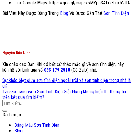
Link Google Maps: https://goo.gl/maps/5MYpn3ALdcUukbVUA
Bài Viết Này Được Đăng Trong
Blog
Và Được Gắn Thẻ
Sơn Tĩnh Điện
.
Nguyễn Đức Linh
Xin chào các Bạn. Khi có bất cứ thắc mắc gì về sơn tĩnh điện, hãy
liên hệ với Linh qua số
093 179 2510
(Có Zalo) nhé.
Sự khác biệt giữa sơn tĩnh điện ngoài trời và sơn tĩnh điện trong nhà là
gì?
Tại sao trang web Sơn Tĩnh Điện Giải Hưng không hiển thị thông tin
trên kết quả tìm kiếm?
Danh mục
Bảng Màu Sơn Tĩnh Điện
Blog