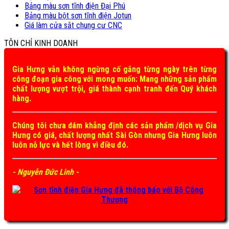
Bảng màu sơn tĩnh điện Đại Phú
Bảng màu bột sơn tĩnh điện Jotun
Giá làm cửa sắt chung cư CNC
TÔN CHỈ KINH DOANH
Gia Hưng vẫn không ngừng cố gắng từng ngày trên từng
công đoạn gia công với mong muốn: Mang những sản phẩm
chất lượng vượt trội, giá thành cạnh tranh đến Quý khách
hàng.
Chúng tôi chưa dám khẳng định các sản phẩm /dịch vụ Gia
Hưng có giá, chất lượng nhất Sài Gòn nhưng Gia Hưng luôn
luôn nỗ lực và hết lòng vì điều đó.
- Nguyễn Đức Linh -