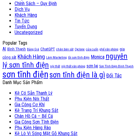
Chính Sách – Quy Định
Dịch Vụ
Khách Hàng
Tin Tức
Tuyển Dụng
Uncategorized
Popular Tags
AI
Bình Thạnh
ChatGPT
gia
Bảng Giá
chân bàn sắt
Cyclone
cửa cuốn
ghế văn phòng
nguyên
Khách Hàng
Monica
công sắt
Làm Marketing
lỗi sơn tĩnh điện
lý sơn tĩnh điện
sơn lại
nội thất
nội thất văn phòng
Sơn Tĩnh Điện Bình Thạnh
sơn tĩnh điện
sơn tĩnh điện là gì
Đối Tác
Danh Mục Sản Phẩm
Kệ Có Sẵn Thanh Lý
Phụ Kiện Nội Thất
Gia Công Cơ Khí
Kệ Trang Trí Khung Sắt
Chân Hồ Cá – Bể Cá
Gia Công Sơn Tĩnh Điện
Phụ Kiện Hàng Rào
Kệ Lò Vi Sóng Mặt Gỗ Khung Sắt