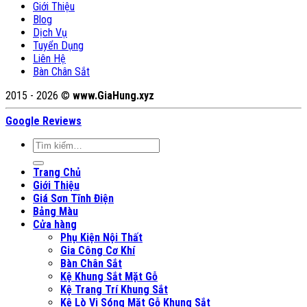
Giới Thiệu
Blog
Dịch Vụ
Tuyển Dụng
Liên Hệ
Bàn Chân Sắt
2015 - 2026 ©
www.GiaHung.xyz
Google Reviews
Tìm
kiếm:
Trang Chủ
Giới Thiệu
Giá Sơn Tĩnh Điện
Bảng Màu
Cửa hàng
Phụ Kiện Nội Thất
Gia Công Cơ Khí
Bàn Chân Sắt
Kệ Khung Sắt Mặt Gỗ
Kệ Trang Trí Khung Sắt
Kệ Lò Vi Sóng Mặt Gỗ Khung Sắt