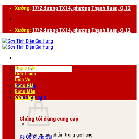
Bỏ
Xưởng:
17/2 đường TX14, phường Thạnh Xuân, Q.12
qua
nội
dung
Xưởng:
17/2 đường TX14, phường Thạnh Xuân, Q.12
Trang Chủ
Tìm
Giới Thiệu
kiếm:
Dịch Vụ
Bảng Giá
Đăng nhập
Bảng Màu
Cửa Hàng
Giỏ hàng /
0
₫
0
Chúng tôi đang cung cấp
Chưa có sản phẩm trong giỏ hàng.
Kệ Gỗ Khung Sắt