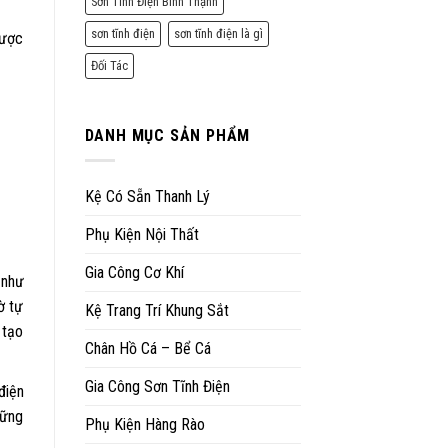
Sơn Tĩnh Điện Bình Thạnh
sơn tĩnh điện
sơn tĩnh điện là gì
được
Đối Tác
DANH MỤC SẢN PHẨM
Kệ Có Sẵn Thanh Lý
Phụ Kiện Nội Thất
Gia Công Cơ Khí
 như
ờ tự
Kệ Trang Trí Khung Sắt
 tạo
Chân Hồ Cá – Bể Cá
Gia Công Sơn Tĩnh Điện
điện
hững
Phụ Kiện Hàng Rào