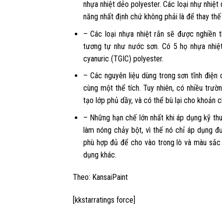
nhựa nhiệt dẻo polyester. Các loại nhự nhiệ
năng nhất định chứ không phải là để thay th
– Các loại nhựa nhiệt rắn sẽ được nghiền
tương tự như nước sơn. Có 5 họ nhựa nhiệt rắ
cyanuric (TGIC) polyester.
– Các nguyên liệu dùng trong sơn tĩnh điện 
cùng một thể tích. Tuy nhiên, có nhiều trườn
tạo lớp phủ dầy, và có thể bù lại cho khoản c
– Những hạn chế lớn nhất khi áp dụng kỹ thu
làm nóng chảy bột, vì thế nó chỉ áp dụng đ
phù hợp đủ để cho vào trong lò và màu sắc
dụng khác.
Theo: KansaiPaint
[kkstarratings force]