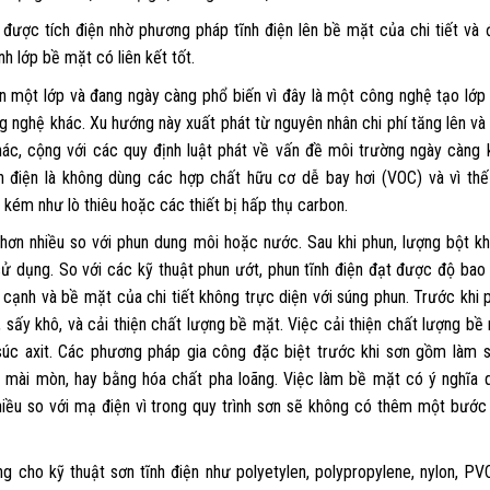
được tích điện nhờ phương pháp tĩnh điện lên bề mặt của chi tiết và
h lớp bề mặt có liên kết tốt.
n một lớp và đang ngày càng phổ biến vì đây là một công nghệ tạo lớp
ng nghệ khác. Xu hướng này xuất phát từ nguyên nhân chi phí tăng lên và 
ác, cộng với các quy định luật phát về vấn đề môi trường ngày càng 
h điện là không dùng các hợp chất hữu cơ dễ bay hơi (VOC) và vì th
kém như lò thiêu hoặc các thiết bị hấp thụ carbon.
hơn nhiều so với phun dung môi hoặc nước. Sau khi phun, lượng bột k
 sử dụng. So với các kỹ thuật phun ướt, phun tĩnh điện đạt được độ bao
c cạnh và bề mặt của chi tiết không trực diện với súng phun. Trước khi 
, sấy khô, và cải thiện chất lượng bề mặt. Việc cải thiện chất lượng bề
úc axit. Các phương pháp gia công đặc biệt trước khi sơn gồm làm 
mài mòn, hay bằng hóa chất pha loãng. Việc làm bề mặt có ý nghĩa 
nhiều so với mạ điện vì trong quy trình sơn sẽ không có thêm một bước
g cho kỹ thuật sơn tĩnh điện như polyetylen, polypropylene, nylon, PV