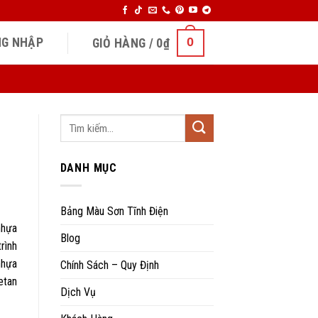
0
G NHẬP
GIỎ HÀNG /
0
₫
DANH MỤC
Bảng Màu Sơn Tĩnh Điện
nhựa
Blog
rình
nhựa
Chính Sách – Quy Định
etan
Dịch Vụ