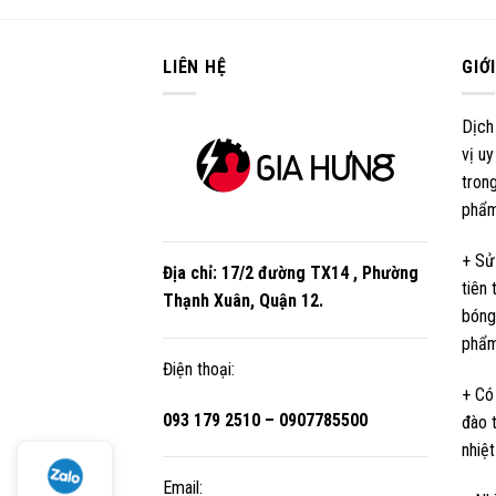
LIÊN HỆ
GIỚ
Dịch
vị uy
trong
phẩm
+ Sử
Địa chỉ:
17/2 đường TX14 , Phường
tiên
Thạnh Xuân, Quận 12
.
bóng
phẩm
Điện thoại:
+ Có
093 179 2510 – 0907785500
đào 
nhiệt
Email: