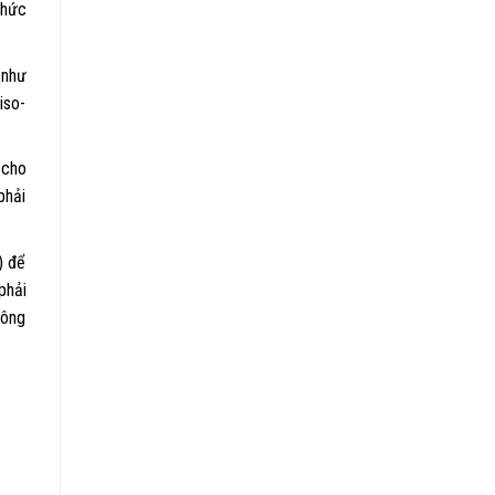
chức
 như
iso-
 cho
phải
) để
phải
hông