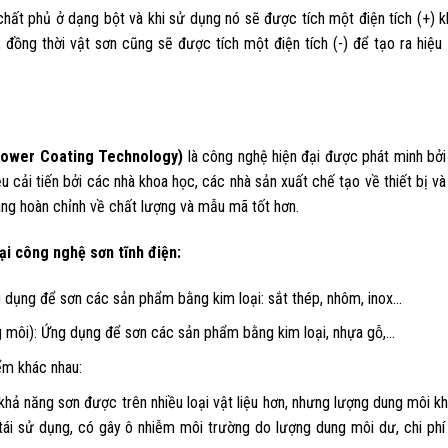
 chất phủ ở dạng bột và khi sử dụng nó sẽ được tích một điện tích (+) kh
, đồng thời vật sơn cũng sẽ được tích một điện tích (-) để tạo ra hiệu
c Power Coating Technology)
là công nghệ hiện đại được phát minh bởi
cải tiến bởi các nhà khoa học, các nhà sản xuất chế tạo về thiết bị và
àng hoàn chỉnh về chất lượng và mẫu mã tốt hơn.
oại công nghệ sơn tĩnh điện:
g dụng để sơn các sản phẩm bằng kim loại: sắt thép, nhôm, inox…
g môi): Ứng dụng để sơn các sản phẩm bằng kim loại, nhựa gỗ,…
ểm khác nhau:
 khả năng sơn được trên nhiều loại vật liệu hơn, nhưng lượng dung môi k
ái sử dụng, có gây ô nhiễm môi trường do lượng dung môi dư, chi phí