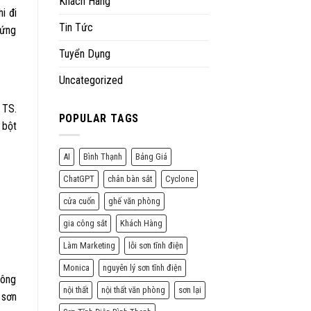
Khách Hàng
i đi
Tin Tức
 ứng
Tuyển Dụng
Uncategorized
 TS.
POPULAR TAGS
 bột
AI
Bình Thạnh
Bảng Giá
ChatGPT
chân bàn sắt
Cyclone
cửa cuốn
ghế văn phòng
gia công sắt
Khách Hàng
Làm Marketing
lỗi sơn tĩnh điện
Monica
nguyên lý sơn tĩnh điện
hông
nội thất
nội thất văn phòng
sơn lại
 sơn