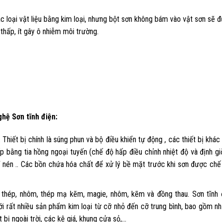
c loại vật liệu bằng kim loại, nhưng bột sơn không bám vào vật sơn sẽ 
 thấp, ít gây ô nhiễm môi trường.
hệ Sơn tĩnh điện:
 Thiết bị chính là súng phun và bộ điều khiển tự động , các thiết bị khác
p bằng tia hồng ngoại tuyến (chế độ hấp điều chỉnh nhiệt độ và định gi
í nén .. Các bồn chứa hóa chất để xử lý bề mặt trước khi sơn được chế
là thép, nhôm, thép mạ kẽm, magie, nhôm, kẽm và đồng thau. Sơn tĩnh 
i rất nhiều sản phẩm kim loại từ cỡ nhỏ đến cỡ trung bình, bao gồm n
t bị ngoài trời, các kệ giá, khung cửa sỏ,…