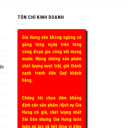
TÔN CHỈ KINH DOANH
Gia Hưng vẫn không ngừng cố
gắng từng ngày trên từng
công đoạn gia công với mong
muốn: Mang những sản phẩm
chất lượng vượt trội, giá thành
ển
cạnh tranh đến Quý khách
hàng.
Chúng tôi chưa dám khẳng
định các sản phẩm /dịch vụ Gia
Hưng có giá, chất lượng nhất
Sài Gòn nhưng Gia Hưng luôn
luôn nỗ lực và hết lòng vì điều