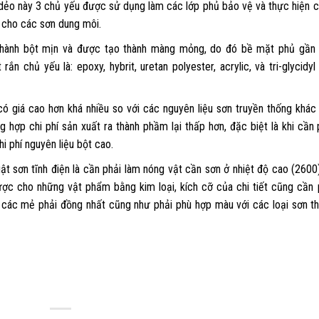
t dẻo này 3 chủ yếu được sử dụng làm các lớp phủ bảo vệ và thực hiện 
ế cho các sơn dung môi.
 thành bột mịn và được tạo thành màng mỏng, do đó bề mặt phủ gần
n chủ yếu là: epoxy, hybrit, uretan polyester, acrylic, và tri-glycidyl 
có giá cao hơn khá nhiều so với các nguyên liệu sơn truyền thống khác
g hợp chi phí sản xuất ra thành phầm lại thấp hơn, đặc biệt là khi cần 
hi phí nguyên liệu bột cao.
ật sơn tĩnh điện là cần phải làm nóng vật cần sơn ở nhiệt độ cao (2600
ược cho những vật phẩm bằng kim loại, kích cỡ của chi tiết cũng cần 
 các mẻ phải đồng nhất cũng như phải phù hợp màu với các loại sơn t