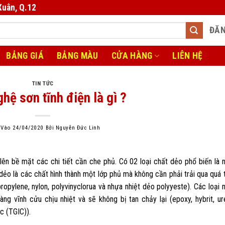
Xuân, Q.12
ĐĂN
BẢNG GIÁ
BẢNG MÀU
CỬA HÀNG
LIÊN HỆ
TIN TỨC
hệ sơn tĩnh điện là gì ?
 Vào
24/04/2020
Bởi
Nguyễn Đức Linh
lên bề mặt các chi tiết cần che phủ. Có 02 loại chất dẻo phổ biến là 
 dẻo là các chất hình thành một lớp phủ mà không cần phải trải qua quá t
propylene, nylon, polyvinyclorua và nhựa nhiệt dẻo polyyeste). Các loại 
ng vĩnh cửu chịu nhiệt và sẽ không bị tan chảy lại (epoxy, hybrit, ur
ic (TGIC)).