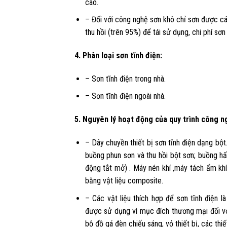
cao.
– Đối với công nghệ sơn khô chỉ sơn được cá
thu hồi (trên 95%) để tái sử dụng, chi phí sơn
4. Phân loại sơn tĩnh điện:
– Sơn tĩnh điện trong nhà.
– Sơn tĩnh điện ngoài nhà.
5. Nguyên lý hoạt động của quy trình công ng
– Dây chuyền thiết bị sơn tĩnh điện dạng bột.
buồng phun sơn và thu hồi bột sơn; buồng hấ
động tắt mở) . Máy nén khí ,máy tách ẩm kh
bằng vật liệu composite.
– Các vật liệu thích hợp để sơn tĩnh điện 
được sử dụng vì mục đích thương mại đối vớ
bộ đồ gá đèn chiếu sáng, vỏ thiết bị, các thiế