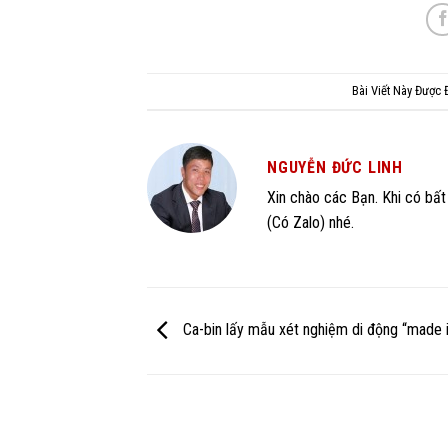
Bài Viết Này Được
NGUYỄN ĐỨC LINH
Xin chào các Bạn. Khi có bất 
(Có Zalo) nhé.
Ca-bin lấy mẫu xét nghiệm di động “made 