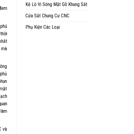
Kệ Lò Vi Sóng Mặt Gỗ Khung Sắt
 đem
Cửa Sắt Chung Cư CNC
 phủ
Phụ Kiện Các Loại
thời
khắt
ế mà
hông
 phủ
phun
 mặt
sạch
quan
 làm
C và