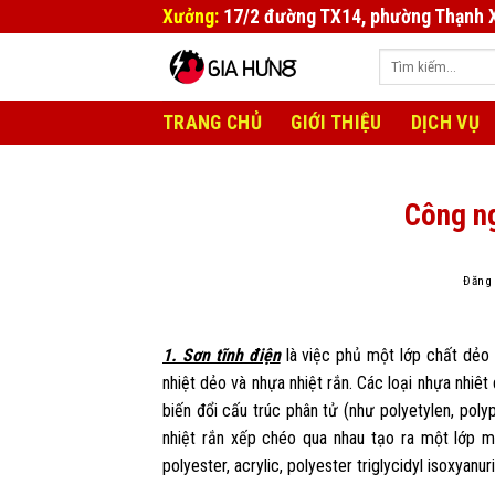
Bỏ
Xưởng:
17/2 đường TX14, phường Thạnh 
qua
Tìm
nội
kiếm:
dung
TRANG CHỦ
GIỚI THIỆU
DỊCH VỤ
Công ng
Đăng
1. Sơn tĩnh điện
là việc phủ một lớp chất dẻo 
nhiệt dẻo và nhựa nhiệt rắn. Các loại nhựa nhiêt
biến đổi cấu trúc phân tử (như polyetylen, poly
nhiệt rắn xếp chéo qua nhau tạo ra một lớp mà
polyester, acrylic, polyester triglycidyl isoxyanur