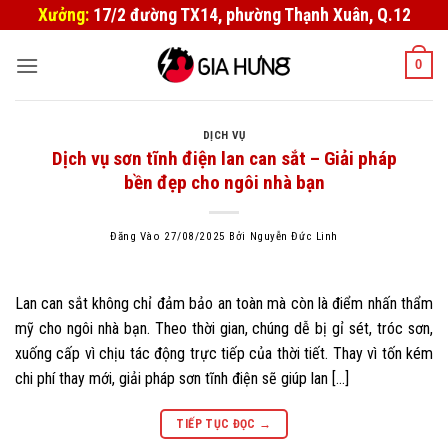
Bỏ
Xưởng:
17/2 đường TX14, phường Thạnh Xuân, Q.12
qua
nội
0
dung
DỊCH VỤ
Dịch vụ sơn tĩnh điện lan can sắt – Giải pháp
bền đẹp cho ngôi nhà bạn
Đăng Vào
27/08/2025
Bởi
Nguyễn Đức Linh
Lan can sắt không chỉ đảm bảo an toàn mà còn là điểm nhấn thẩm
mỹ cho ngôi nhà bạn. Theo thời gian, chúng dễ bị gỉ sét, tróc sơn,
xuống cấp vì chịu tác động trực tiếp của thời tiết. Thay vì tốn kém
chi phí thay mới, giải pháp sơn tĩnh điện sẽ giúp lan […]
TIẾP TỤC ĐỌC
→